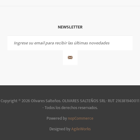
NEWSLETTER
Copyright ® 2026 Olivares Salteños. OLIVARES SALTEÑOS SRL- RUT 216381940011
- Todos los derechos reservados.
Powered by
nopCommerce
Designed by
AgileWorks