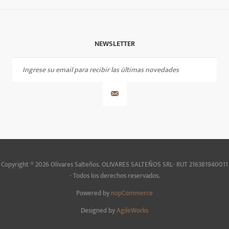
NEWSLETTER
Copyright ® 2026 Olivares Salteños. OLIVARES SALTEÑOS SRL- RUT 216381940011
- Todos los derechos reservados.
Powered by
nopCommerce
Designed by
AgileWorks