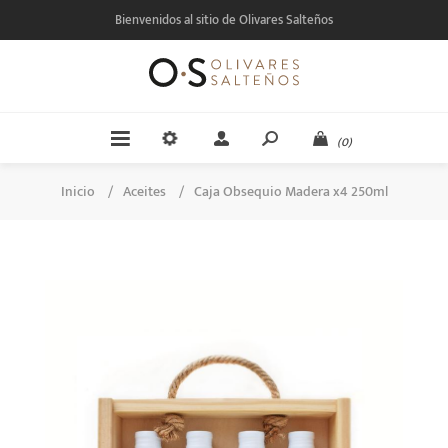
Bienvenidos al sitio de Olivares Salteños
(0)
Inicio
/
Aceites
/
Caja Obsequio Madera x4 250ml